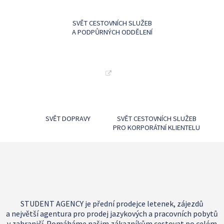
SVĚT CESTOVNÍCH SLUŽEB
A PODPŮRNÝCH ODDĚLENÍ
SVĚT DOPRAVY
SVĚT CESTOVNÍCH SLUŽEB
PRO KORPORÁTNÍ KLIENTELU
STUDENT AGENCY je přední prodejce letenek, zájezdů
a největší agentura pro prodej jazykových a pracovních pobytů
v zahraničí. Pomáháme našim zákazníkům cestovat po celém