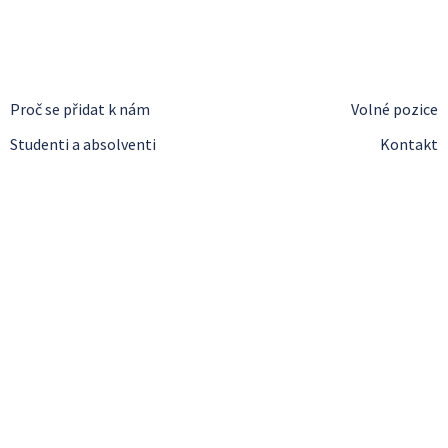
Proč se přidat k nám
Volné pozice
Studenti a absolventi
Kontakt
Měníme cestování
v zážitek
Měňte ho společně s námi – staňte se součástí týmu
RegioJet