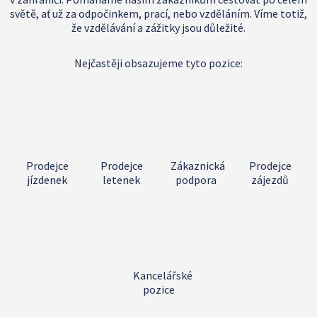
je
světě, ať už za odpočinkem, prací, nebo vzděláním. Víme totiž,
že vzdělávání a zážitky jsou důležité.
a.
Nejčastěji obsazujeme tyto pozice:
Prodejce
Prodejce
Zákaznická
Prodejce
jízdenek
letenek
podpora
zájezdů
Kancelářské
pozice